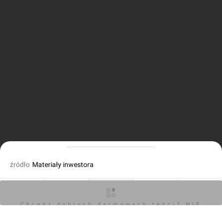
źródło
Materiały inwestora
fot. Jan Hawełko
22.09.2016, 16:42
O inwestycji
Artykuły
Zdjęcia
Wizualizacje
Opinie
Chcesz dobrych darmowych teści? NIE
BLOKUJ REKLAM