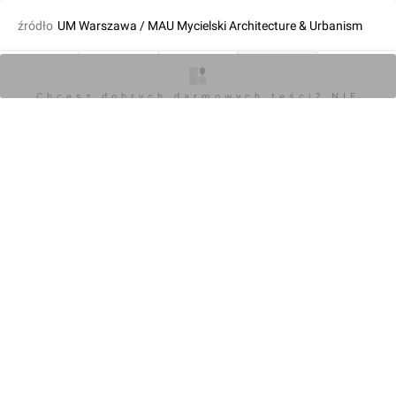
źródło
UM Warszawa / MAU Mycielski Architecture & Urbanism
dodał Orzech
19.05.2024, 14:50
O inwestycji
Artykuły
Zdjęcia
Wizualizacje
Opinie
Chcesz dobrych darmowych teści? NIE
BLOKUJ REKLAM
KOMENTARZE (0)
Napisz komentarz
Powiadom o odpowiedziach
Zaloguj się
Chcesz dobrych darmowych teści? NIE