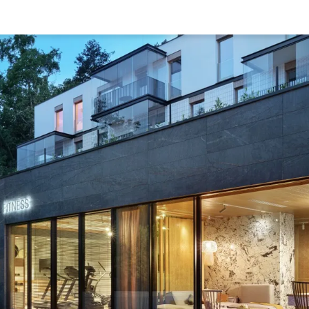
Rynek pierw
Kraków
Lublin
Szczecin
Kontakt