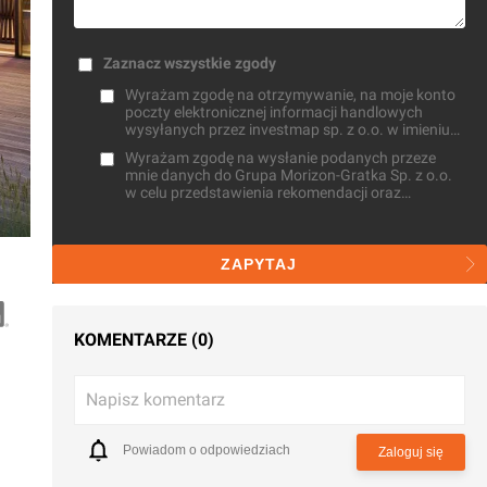
Zaznacz wszystkie zgody
Wyrażam zgodę na otrzymywanie, na moje konto
poczty elektronicznej informacji handlowych
wysyłanych przez investmap sp. z o.o. w imieniu
własnym oraz na zlecenie innych osób
Wyrażam zgodę na wysłanie podanych przeze
mnie danych do Grupa Morizon-Gratka Sp. z o.o.
w celu przedstawienia rekomendacji oraz
przetwarzaniu przez investmap sp. z o.o. do celów
statystycznych
ZAPYTAJ
KOMENTARZE (0)
Napisz komentarz
Powiadom o odpowiedziach
Zaloguj się