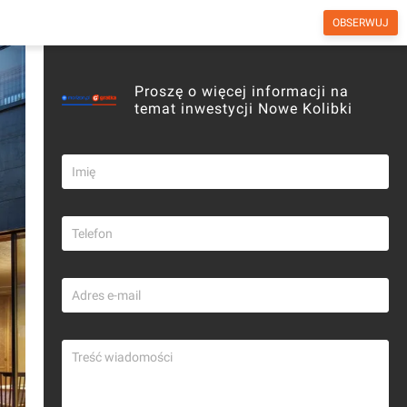
OBSERWUJ
otny
Biura
Forum
Wiadomości
Proszę o więcej informacji na
temat inwestycji Nowe Kolibki
Copyright © investmap.pl