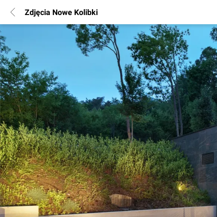
Zdjęcia Nowe Kolibki
POPULARNE REGIONY
Warszawa
Wrocław
Poznań
Katowice
Gdańsk
Łódź
INFORMACJE
Regulamin
Polityka Prywatności
Marketing nieruchomości