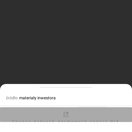
źródło
materiały inwestora
dodał Mariusz Bartodziej
10.03.2020, 17:57
O inwestycji
Artykuły
Zdjęcia
Wizualizacje
Opinie
Chcesz dobrych darmowych teści? NIE
BLOKUJ REKLAM