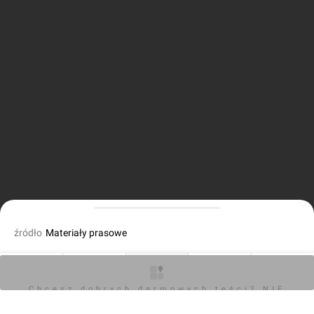
źródło
Materiały prasowe
fot. Orzech
14.07.2023, 12:56
O inwestycji
Artykuły
Zdjęcia
Wizualizacje
Opinie
Chcesz dobrych darmowych teści? NIE
BLOKUJ REKLAM