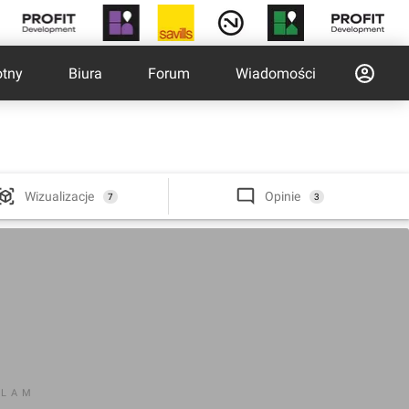
otny
Biura
Forum
Wiadomości
Wizualizacje
Opinie
7
3
KLAM