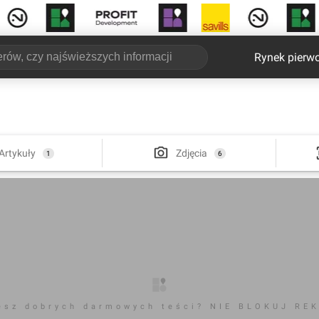
Rynek pierw
Artykuły
Zdjęcia
1
6
esz dobrych darmowych teści? NIE BLOKUJ RE