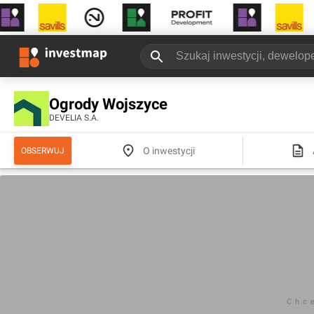
Ogrody Wojszyce
DEVELIA S.A.
O inwestycji
OBSERWUJ
Chc