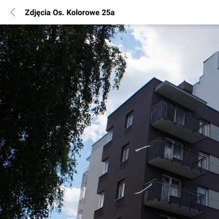
Zdjęcia Os. Kolorowe 25a
POPULARNE REGIONY
Warszawa
Wrocław
Poznań
Katowice
Gdańsk
Łódź
INFORMACJE
Regulamin
Polityka Prywatności
Marketing nieruchomości