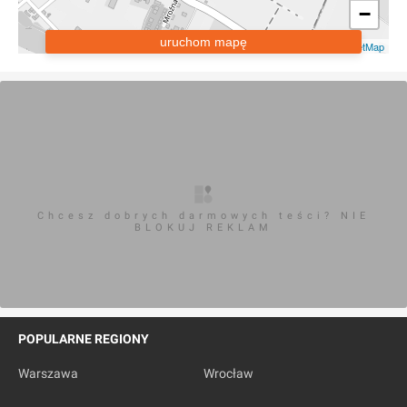
−
uruchom mapę
Leaflet
|
OpenStreetMap
Chcesz dobrych darmowych teści? NIE
BLOKUJ REKLAM
POPULARNE REGIONY
Warszawa
Wrocław