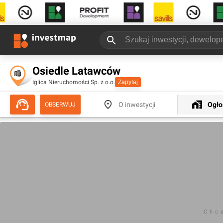
Osiedle Latawców
Iglica Nieruchomości Sp. z o.o.
Zapytaj
O inwestycji
Ogło
OBSERWUJ
Chc