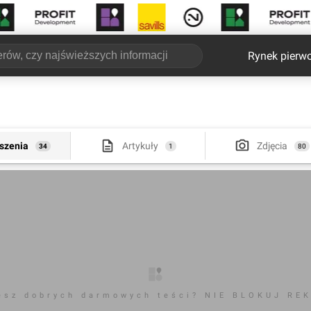
Rynek pierw
szenia
Artykuły
Zdjęcia
34
1
80
esz dobrych darmowych teści? NIE BLOKUJ RE