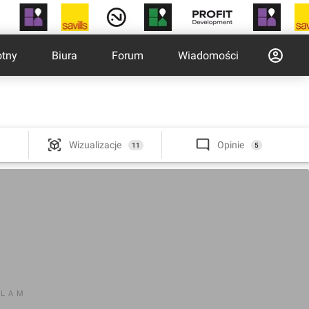
otny
Biura
Forum
Wiadomości
Wizualizacje
Opinie
11
5
KLAM