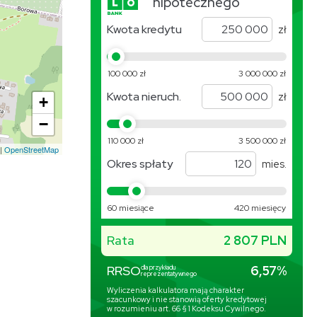
+
−
|
OpenStreetMap