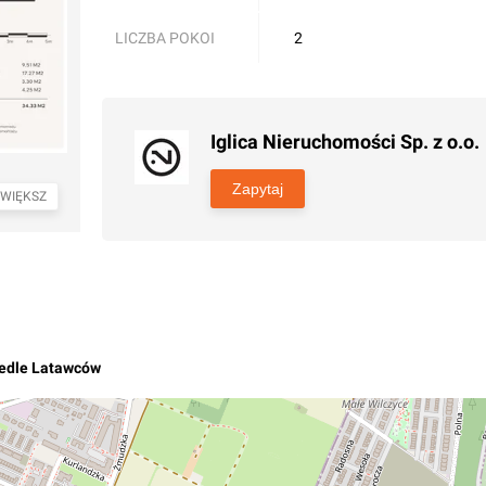
LICZBA POKOI
2
Iglica Nieruchomości Sp. z o.o.
Zapytaj
WIĘKSZ
edle Latawców