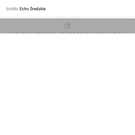
źródło
Echo Średzkie
fot. Paweł Harom
13.10.2020, 09:31
O inwestycji
Artykuły
Zdjęcia
Wizualizacje
Opinie
Chcesz dobrych darmowych teści? NIE
BLOKUJ REKLAM
KOMENTARZE (0)
Napisz komentarz
Powiadom o odpowiedziach
Zaloguj się
Chcesz dobrych darmowych teści? NIE