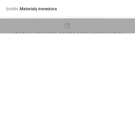
źródło
Materiały inwestora
dodał Wojciech Jenda
18.07.2024, 12:40
O inwestycji
Zdjęcia
Wizualizacje
Opinie
Chcesz dobrych darmowych teści? NIE
BLOKUJ REKLAM
KOMENTARZE (0)
Napisz komentarz
Powiadom o odpowiedziach
Zaloguj się
Chcesz dobrych darmowych teści? NIE