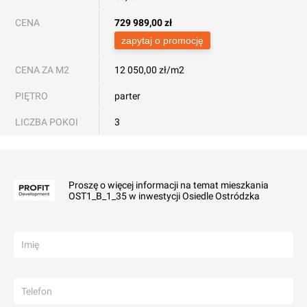
CENA
729 989,00
zł
zapytaj o promocję
CENA ZA M2
12 050,00 zł/m2
PIĘTRO
parter
LICZBA POKOI
3
Proszę o więcej informacji na temat mieszkania
OST1_B_1_35 w inwestycji Osiedle Ostródzka