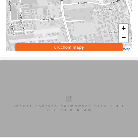
+
−
uruchom mapę
Leaflet
|
OpenStreetMap
Chcesz dobrych darmowych teści? NIE
BLOKUJ REKLAM