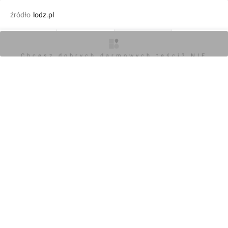
źródło
lodz.pl
fot. Orzech
28.02.2023, 13:17
O inwestycji
Artykuły
Zdjęcia
Opinie
Chcesz dobrych darmowych teści? NIE
BLOKUJ REKLAM
KOMENTARZE (0)
Napisz komentarz
Powiadom o odpowiedziach
Zaloguj się
Chcesz dobrych darmowych teści? NIE