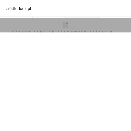
źródło
lodz.pl
fot. Orzech
28.02.2023, 13:17
O inwestycji
Artykuły
Zdjęcia
Opinie
Chcesz dobrych darmowych teści? NIE
BLOKUJ REKLAM
KOMENTARZE (0)
Napisz komentarz
Powiadom o odpowiedziach
Zaloguj się
Chcesz dobrych darmowych teści? NIE