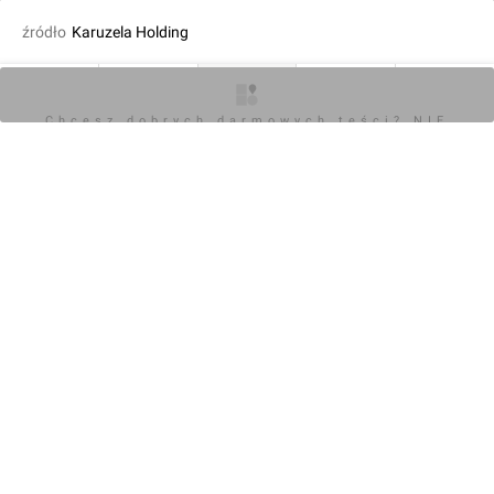
źródło
Karuzela Holding
fot. Orzech
26.09.2024, 13:37
O inwestycji
Artykuły
Zdjęcia
Wizualizacje
Opinie
Chcesz dobrych darmowych teści? NIE
BLOKUJ REKLAM
KOMENTARZE (0)
Napisz komentarz
Powiadom o odpowiedziach
Zaloguj się
Chcesz dobrych darmowych teści? NIE