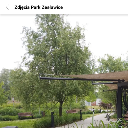
Zdjęcia Park Zesławice
POPULARNE REGIONY
Warszawa
Wrocław
Poznań
Katowice
Gdańsk
Łódź
INFORMACJE
Regulamin
Polityka Prywatności
Marketing nieruchomości