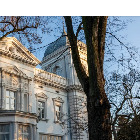
Rynek pierw
Kraków
Lublin
Szczecin
Kontakt