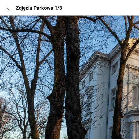
Zdjęcia Parkowa 1/3
POPULARNE REGIONY
Warszawa
Wrocław
Poznań
Katowice
Gdańsk
Łódź
INFORMACJE
Regulamin
Polityka Prywatności
Marketing nieruchomości