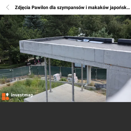
Zdjęcia Pawilon dla szympansów i makaków japońskich w ZOO Kraków