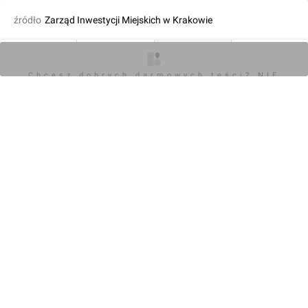
źródło
Zarząd Inwestycji Miejskich w Krakowie
fot. Orzech
08.07.2024, 12:02
O inwestycji
Artykuły
Zdjęcia
Opinie
Chcesz dobrych darmowych teści? NIE
BLOKUJ REKLAM
KOMENTARZE (0)
Napisz komentarz
Powiadom o odpowiedziach
Zaloguj się
Chcesz dobrych darmowych teści? NIE