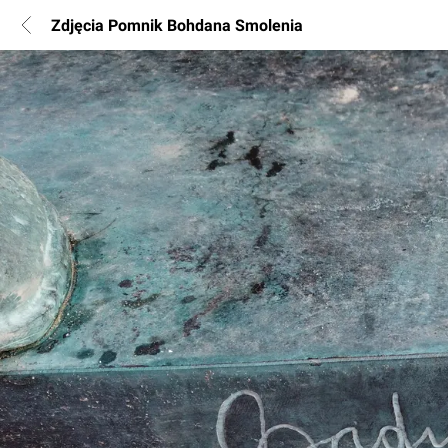
Zdjęcia Pomnik Bohdana Smolenia
POPULARNE REGIONY
Warszawa
Wrocław
Poznań
Katowice
Gdańsk
Łódź
INFORMACJE
Regulamin
Polityka Prywatności
Marketing nieruchomości