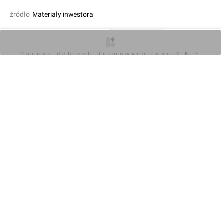
źródło
Materiały inwestora
dodał Wojciech Jenda
09.04.2024, 11:12
O inwestycji
Zdjęcia
Wizualizacje
Opinie
Chcesz dobrych darmowych teści? NIE
BLOKUJ REKLAM
KOMENTARZE (0)
Napisz komentarz
Powiadom o odpowiedziach
Zaloguj się
Chcesz dobrych darmowych teści? NIE