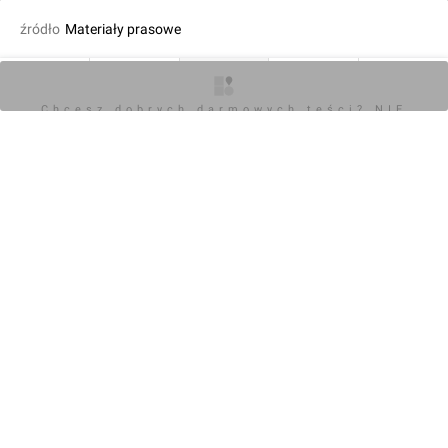
źródło
Materiały prasowe
fot. Wojciech Jenda
18.07.2024, 13:19
O inwestycji
Artykuły
Zdjęcia
Wizualizacje
Opinie
Chcesz dobrych darmowych teści? NIE
BLOKUJ REKLAM
KOMENTARZE (0)
Napisz komentarz
Powiadom o odpowiedziach
Zaloguj się
Chcesz dobrych darmowych teści? NIE