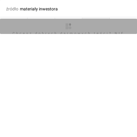
źródło
materiały inwestora
dodał Mariusz Bartodziej
02.04.2020, 09:38
O inwestycji
Artykuły
Zdjęcia
Wizualizacje
Opinie
Chcesz dobrych darmowych teści? NIE
BLOKUJ REKLAM
KOMENTARZE (0)
Napisz komentarz
Powiadom o odpowiedziach
Zaloguj się
Chcesz dobrych darmowych teści? NIE