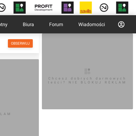
otny
Biura
Forum
Wiadomości
OBSERWUJ
Chcesz dobrych darmowych
teści? NIE BLOKUJ REKLAM
KLAM