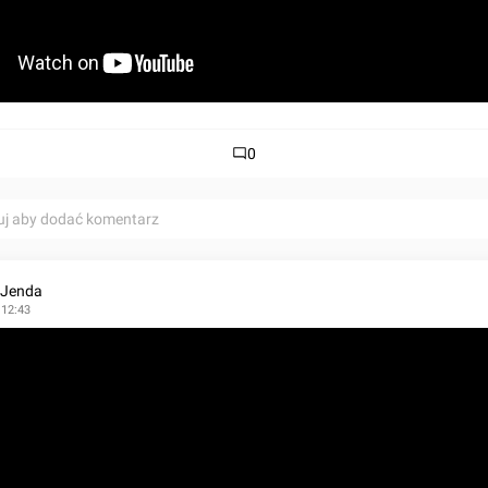
0
uj aby dodać komentarz
 Jenda
 12:43