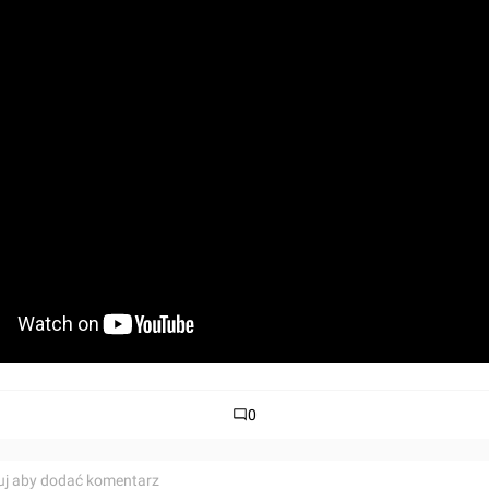
0
uj aby dodać komentarz