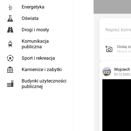
Energetyka
Oświata
Drogi i mosty
Napisz kome
Komunikacja
publiczna
Dodaj zd
Możesz rów
Sport i rekreacja
Kamienice i zabytki
Wojciech
03.12.2025,
Budynki użyteczności
publicznej