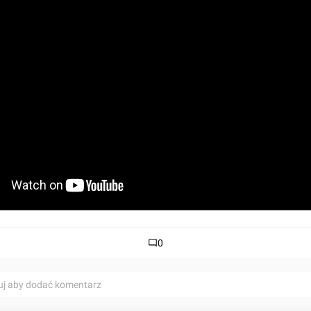
0
uj aby dodać komentarz