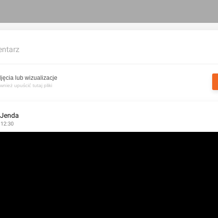
ntarz
jęcia lub wizualizacje
nież upuścić tutaj pliki
 Jenda
 12:30