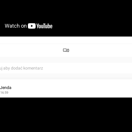
0
uj aby dodać komentarz
 Jenda
 16:59