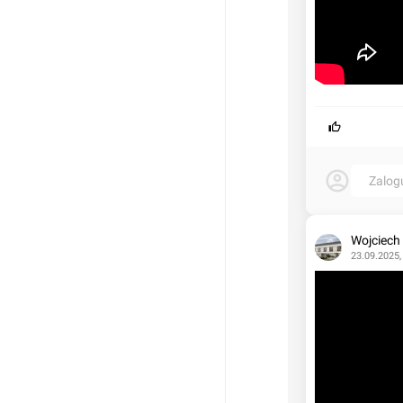
Zalog
Wojciech
23.09.2025,