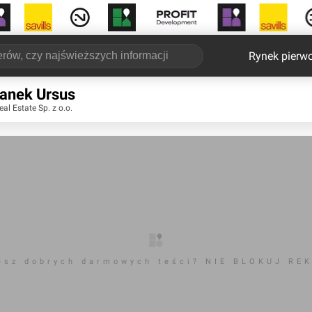
Rynek pierw
tanek Ursus
al Estate Sp. z o.o.
esz dobrych darmowych teści? NIE BLOKUJ RE