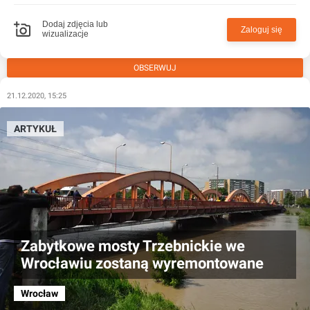
Dodaj zdjęcia lub
Zaloguj się
wizualizacje
OBSERWUJ
21.12.2020, 15:25
ARTYKUŁ
Zabytkowe mosty Trzebnickie we
Wrocławiu zostaną wyremontowane
Wrocław