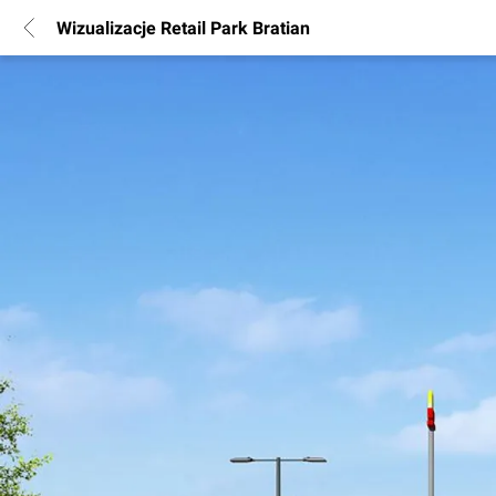
Wizualizacje Retail Park Bratian
POPULARNE REGIONY
Warszawa
Wrocław
Poznań
Katowice
Gdańsk
Łódź
INFORMACJE
Regulamin
Polityka Prywatności
Marketing nieruchomości