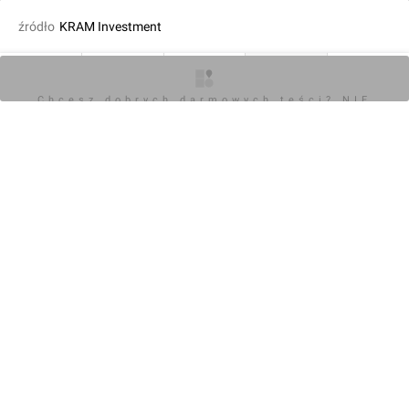
źródło
KRAM Investment
dodał Orzech
11.02.2025, 15:46
O inwestycji
Artykuły
Zdjęcia
Wizualizacje
Opinie
Chcesz dobrych darmowych teści? NIE
BLOKUJ REKLAM
KOMENTARZE (0)
Napisz komentarz
Powiadom o odpowiedziach
Zaloguj się
Chcesz dobrych darmowych teści? NIE