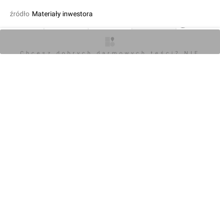
źródło
Materiały inwestora
05.12.2018, 15:49
O inwestycji
Artykuły
Zdjęcia
Wizualizacje
Opinie
Chcesz dobrych darmowych teści? NIE
BLOKUJ REKLAM
KOMENTARZE (0)
Napisz komentarz
Powiadom o odpowiedziach
Zaloguj się
Chcesz dobrych darmowych teści? NIE