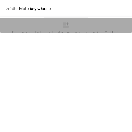
źródło
Materiały własne
fot. Wojciech Jenda
10.03.2025, 10:19
O inwestycji
Zdjęcia
Opinie
Chcesz dobrych darmowych teści? NIE
BLOKUJ REKLAM
KOMENTARZE (0)
Napisz komentarz
Powiadom o odpowiedziach
Zaloguj się
Chcesz dobrych darmowych teści? NIE