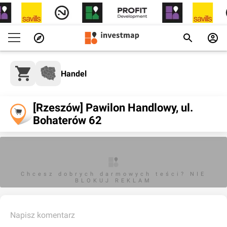
Handel
[Rzeszów] Pawilon Handlowy, ul.
Bohaterów 62
Chcesz dobrych darmowych teści? NIE
BLOKUJ REKLAM
Napisz komentarz