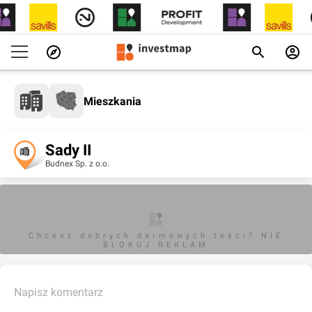
Mieszkania
Sady II
Budnex Sp. z o.o.
Chcesz dobrych darmowych teści? NIE
BLOKUJ REKLAM
Napisz komentarz