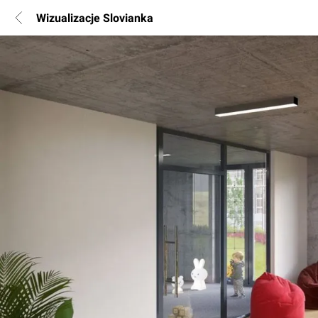
Wizualizacje Slovianka
POPULARNE REGIONY
Warszawa
Wrocław
Poznań
Katowice
Gdańsk
Łódź
INFORMACJE
Regulamin
Polityka Prywatności
Marketing nieruchomości