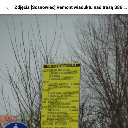
Zdjęcia [Sosnowiec] Remont wiaduktu nad trasą S86 w ciągu ulic Piłsudskiego i Baczyńskiego