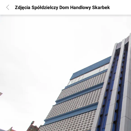
Zdjęcia Spółdzielczy Dom Handlowy Skarbek
POPULARNE REGIONY
Warszawa
Wrocław
Poznań
Katowice
Gdańsk
Łódź
INFORMACJE
Regulamin
Polityka Prywatności
Marketing nieruchomości