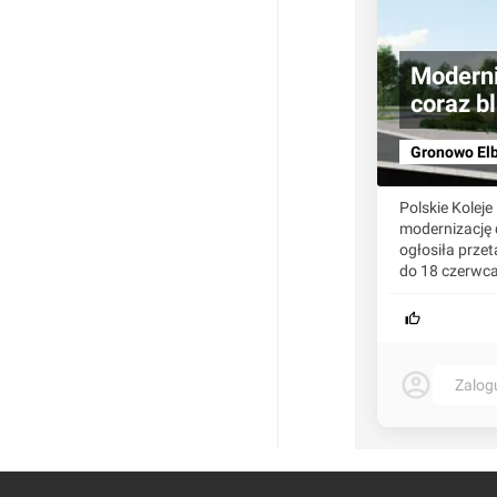
Moderni
coraz b
Gronowo Elb
Polskie Kolej
modernizację 
ogłosiła prz
do 18 czerwca
Zalog