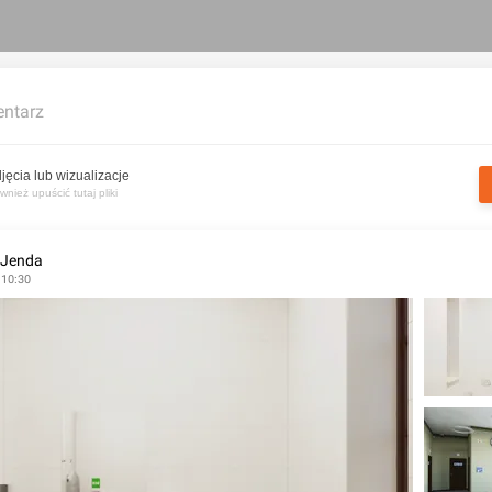
ntarz
jęcia lub wizualizacje
nież upuścić tutaj pliki
 Jenda
 10:30