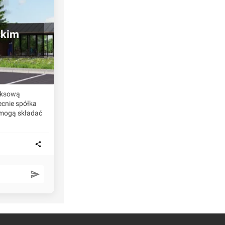
skim
leksową
ecnie spółka
 mogą składać