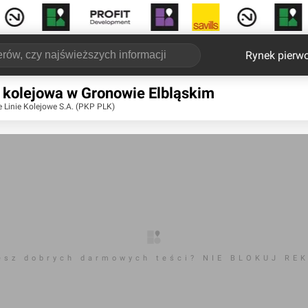
Rynek pierw
 kolejowa w Gronowie Elbląskim
 Linie Kolejowe S.A. (PKP PLK)
esz dobrych darmowych teści? NIE BLOKUJ RE