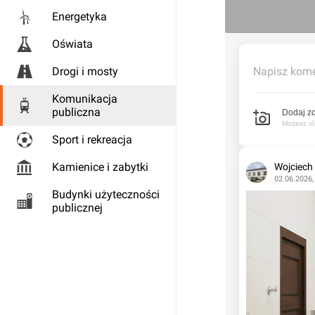
Energetyka
Oświata
Drogi i mosty
Napisz kome
Komunikacja
publiczna
Dodaj zd
Możesz rów
Sport i rekreacja
Kamienice i zabytki
Wojciech
02.06.2026,
Budynki użyteczności
publicznej