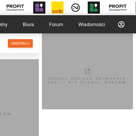
otny
Biura
Forum
Wiadomości
OBSERWUJ
Chcesz dobrych darmowych
teści? NIE BLOKUJ REKLAM
KLAM