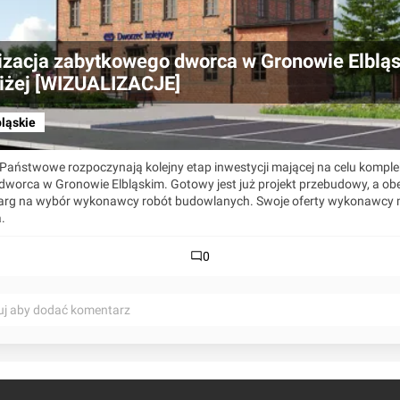
zacja zabytkowego dworca w Gronowie Elblą
liżej [WIZUALIZACJE]
ląskie
e Państwowe rozpoczynają kolejny etap inwestycji mającej na celu komp
dworca w Gronowie Elbląskim. Gotowy jest już projekt przebudowy, a ob
etarg na wybór wykonawcy robót budowlanych. Swoje oferty wykonawcy
.
0
uj aby dodać komentarz