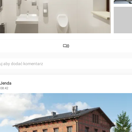
0
uj aby dodać komentarz
 Jenda
 08:42