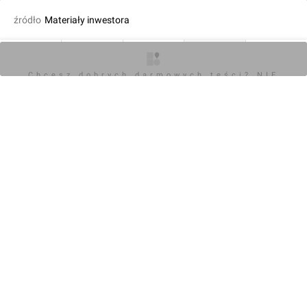
źródło
Materiały inwestora
dodał Orzech
07.05.2021, 19:13
O inwestycji
Artykuły
Zdjęcia
Wizualizacje
Opinie
Chcesz dobrych darmowych teści? NIE
BLOKUJ REKLAM
KOMENTARZE (0)
Napisz komentarz
Powiadom o odpowiedziach
Zaloguj się
Chcesz dobrych darmowych teści? NIE