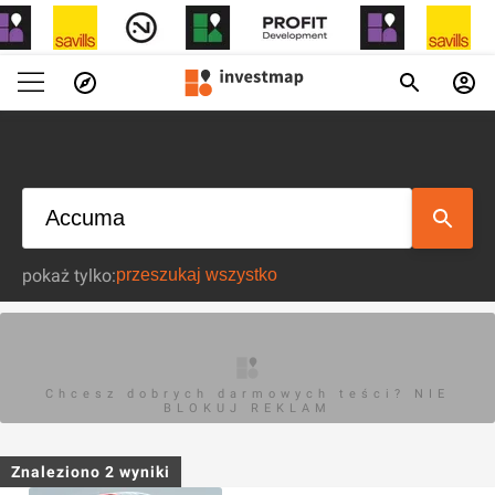
pokaż tylko:
Chcesz dobrych darmowych teści? NIE
BLOKUJ REKLAM
Znaleziono
2
wyniki