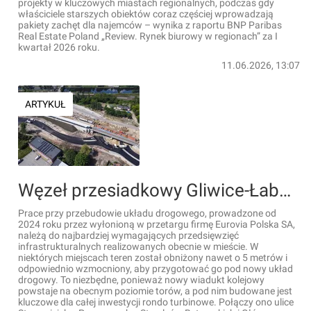
projekty w kluczowych miastach regionalnych, podczas gdy
właściciele starszych obiektów coraz częściej wprowadzają
pakiety zachęt dla najemców – wynika z raportu BNP Paribas
Real Estate Poland „Review. Rynek biurowy w regionach” za I
kwartał 2026 roku.
11.06.2026, 13:07
ARTYKUŁ
Węzeł przesiadkowy Gliwice-Łabędy na półmetku prac. Nowy układ drogowy i nowa stacja nabierają kształtów
Prace przy przebudowie układu drogowego, prowadzone od
2024 roku przez wyłonioną w przetargu firmę Eurovia Polska SA,
należą do najbardziej wymagających przedsięwzięć
infrastrukturalnych realizowanych obecnie w mieście. W
niektórych miejscach teren został obniżony nawet o 5 metrów i
odpowiednio wzmocniony, aby przygotować go pod nowy układ
drogowy. To niezbędne, ponieważ nowy wiadukt kolejowy
powstaje na obecnym poziomie torów, a pod nim budowane jest
kluczowe dla całej inwestycji rondo turbinowe. Połączy ono ulice