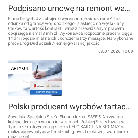
Podpisano umowę na remont ważnego odcinka autostrady A4
Firma Drog-Bud z Lubojenki wyremontuje autostradę A4 na
odcinku od granicy woj. opolskiego i śląskiego do węzła Łany.
Całkowita wartość kontraktu wraz z przewidzianym prawem
opcji sięga niemal 8 mln zł. Wykonawca rozpocznie prace w ciągu
14 dni i będzie miał na ich ukończenie trzy miesiące. Na wykonane
prace Drog-Bud udzieli 7-letniej gwarancji jakości.
09.07.2026, 10:08
ARTYKUŁ
Polski producent wyrobów tartacznych oraz obróbki drewna inwestuje w woj. warmińsko-mazurskim
Suwalska Specjalna Strefa Ekonomiczna (SSSE S.A.) wydała
kolejną decyzję o wsparciu, w ramach Polskiej Strefy Inwestycji.
Tym razem otrzymała ją spółka LELO KAROLINA BIO-MAX na
realizację inwestycji w Prostkach (powiat ełcki, woj. warmińsko-
mazurskie).