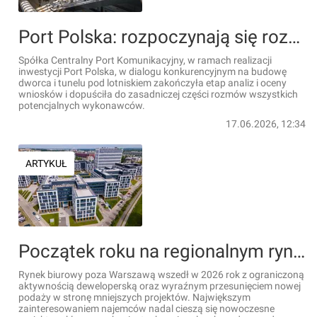
Port Polska: rozpoczynają się rozmowy z czterema konsorcjami, które chcą wybudować tunel i dworzec pod nowym lotniskiem
Spółka Centralny Port Komunikacyjny, w ramach realizacji
inwestycji Port Polska, w dialogu konkurencyjnym na budowę
dworca i tunelu pod lotniskiem zakończyła etap analiz i oceny
wniosków i dopuściła do zasadniczej części rozmów wszystkich
potencjalnych wykonawców.
17.06.2026, 12:34
ARTYKUŁ
Początek roku na regionalnym rynku biurowym: ograniczenie inwestycji i selektywny popyt [RAPORT]
Rynek biurowy poza Warszawą wszedł w 2026 rok z ograniczoną
aktywnością deweloperską oraz wyraźnym przesunięciem nowej
podaży w stronę mniejszych projektów. Największym
zainteresowaniem najemców nadal cieszą się nowoczesne