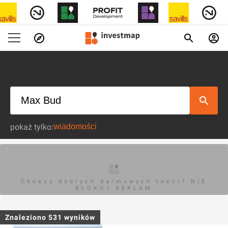
pokaż tylko:
Chcesz dobrych darmowych teści? NIE
BLOKUJ REKLAM
Znaleziono
531
wyników