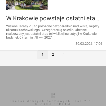
W Krakowie powstaje ostatni etap Wiślanych Tarasów 2.0, wielkiego osiedla bezpośrednio nad rzeką [ZDJĘCIA+WIZUALIZACJE]
Wiślane Tarasy 2.0 to położone bezpośrednio nad Wisłą, między
ulicami Stachowskiego i Grzegórzecką osiedle. Obecnie
realizowany jest ostatni etap tej wielkiej inwestycji w Krakowie,
budynek C (termin I/II kw. 2027 r.)
30.03.2026, 17:06
1
2
Chcesz dobrych darmowych teści? NIE
BLOKUJ REKLAM