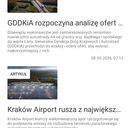
GDDKiA rozpoczyna analizę ofert na remont ważnego odcinka autostrady A4
Dziewięciu wykonawców jest zainteresowanych remontem
nawierzchni autostrady A4 od granicy woj. śląskiego i opolskiego
do węzła Łany. Generalna Dyrekcja Dróg Krajowych i Autostrad
(GDDKiA) przechodzi do analizy i oceny ofert, aby wybrać
najkorzystniejszą z nich.
08.05.2026, 07:12
ARTYKUŁ
Kraków Airport rusza z największą inwestycją w swojej historii - wielką rozbudową terminalu pasażerskiego [WIZUALIZACJE]
Kraków Airport kończy wielomiesięczny spór i przygotowuje się
do podpisania umowy na rozbudowę terminalu pasażerskiego –