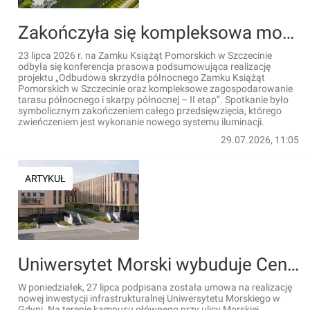
Zakończyła się kompleksowa modernizacja Zamku Książąt Pomorskich w Szczecinie [FILMY]
23 lipca 2026 r. na Zamku Książąt Pomorskich w Szczecinie
odbyła się konferencja prasowa podsumowująca realizację
projektu „Odbudowa skrzydła północnego Zamku Książąt
Pomorskich w Szczecinie oraz kompleksowe zagospodarowanie
tarasu północnego i skarpy północnej – II etap”. Spotkanie było
symbolicznym zakończeniem całego przedsięwzięcia, którego
zwieńczeniem jest wykonanie nowego systemu iluminacji.
29.07.2026, 11:05
ARTYKUŁ
Uniwersytet Morski wybuduje Centrum Informatyczne w Gdyni
W poniedziałek, 27 lipca podpisana została umowa na realizację
nowej inwestycji infrastrukturalnej Uniwersytetu Morskiego w
Gdyni. Na terenie kampusu głównego przy ulicy Morskiej