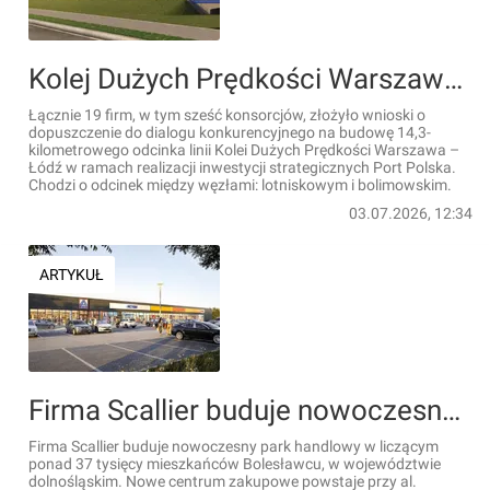
Kolej Dużych Prędkości Warszawa – Łódź bliżej. Ośmiu wykonawców chce zbudować odcinek do lotniska
Łącznie 19 firm, w tym sześć konsorcjów, złożyło wnioski o
dopuszczenie do dialogu konkurencyjnego na budowę 14,3-
kilometrowego odcinka linii Kolei Dużych Prędkości Warszawa –
Łódź w ramach realizacji inwestycji strategicznych Port Polska.
Chodzi o odcinek między węzłami: lotniskowym i bolimowskim.
03.07.2026, 12:34
ARTYKUŁ
Firma Scallier buduje nowoczesny park handlowy na Dolnym Śląsku
Firma Scallier buduje nowoczesny park handlowy w liczącym
ponad 37 tysięcy mieszkańców Bolesławcu, w województwie
dolnośląskim. Nowe centrum zakupowe powstaje przy al.