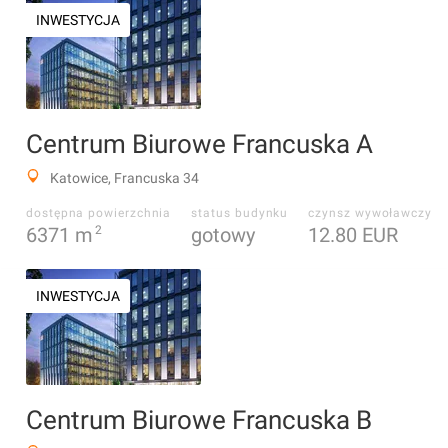
INWESTYCJA
Centrum Biurowe Francuska A
Katowice, Francuska 34
dostępna powierzchnia
status budynku
czynsz wywoławczy
6371
m
2
gotowy
12.80 EUR
INWESTYCJA
Centrum Biurowe Francuska B