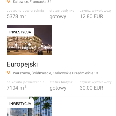
Katowice, Francuska 34
dostępna powierzchnia
status budynku
czynsz wywoławczy
5378
m
2
gotowy
12.80 EUR
INWESTYCJA
Europejski
Warszawa, Śródmieście, Krakowskie Przedmieście 13
całkowita powierzchnia
status budynku
czynsz wywoławczy
7104
m
2
gotowy
30.00 EUR
INWESTYCJA