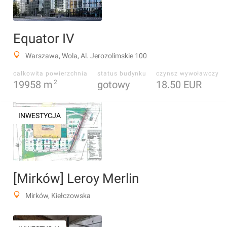
Equator IV
Warszawa, Wola, Al. Jerozolimskie 100
całkowita powierzchnia
status budynku
czynsz wywoławczy
19958
m
2
gotowy
18.50 EUR
INWESTYCJA
[Mirków] Leroy Merlin
Mirków, Kiełczowska