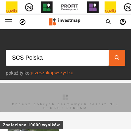
pokaż tylko:
Chcesz dobrych darmowych teści? NIE
BLOKUJ REKLAM
Znaleziono
10000
wyników