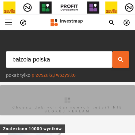
pokaż tylko:
Chcesz dobrych darmowych teści? NIE
BLOKUJ REKLAM
Znaleziono
10000
wyników