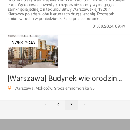
Budowa trasy tramwajowej Dworzec Zachodni wkracza w kolejny
etap. Wykonawca inwestycji rozpocznie roboty wymagające
zamknięcia jednej z nitek ulicy Bitwy Warszawskiej 1920 r.
Kierowcy pojadą w obu kierunkach drugą jezdnią. Początek
zmian w ruchu w poniedziałek, 5 sierpnia, o poranku.
01.08.2024, 09:49
INWESTYCJA
[Warszawa] Budynek wielorodzinny "Śródziemnomorska 55"
Warszawa, Mokotów, Śródziemnomorska 55
6
7