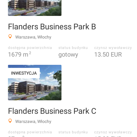
Flanders Business Park B
Warszawa, Włochy
dostępna powierzchnia
status budynku
czynsz wywoławczy
1679
m
2
gotowy
13.50 EUR
INWESTYCJA
Flanders Business Park C
Warszawa, Włochy
dostępna powierzchnia
status budynku
czynsz wywoławczy