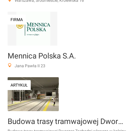
Warszawa, Śródmieście, Królewska 16
FIRMA
Mennica Polska S.A.
Jana Pawła II 23
ARTYKUŁ
Budowa trasy tramwajowej Dworzec Zachodni wkracza w kolejny etap [FILMY]