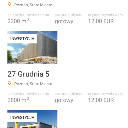
Poznań, Stare Miasto
całkowita powierzchnia
status budynku
czynsz wywoławczy
2300
m
2
gotowy
12.00 EUR
INWESTYCJA
27 Grudnia 5
Poznań, Stare Miasto
całkowita powierzchnia
status budynku
czynsz wywoławczy
2800
m
2
gotowy
12.00 EUR
INWESTYCJA