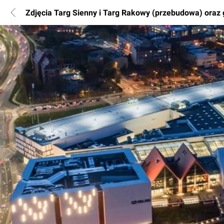
Zdjęcia Targ Sienny i Targ Rakowy (przebudowa) ora
POPULARNE REGIONY
Warszawa
Wrocław
Poznań
Katowice
Gdańsk
Łódź
INFORMACJE
Regulamin
Polityka Prywatności
Marketing nieruchomości