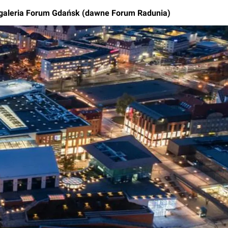
z galeria Forum Gdańsk (dawne Forum Radunia)
Rynek pierw
Kraków
Lublin
Szczecin
Kontakt