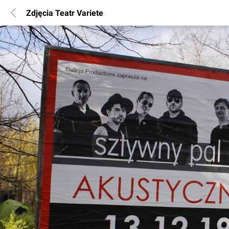
Zdjęcia Teatr Variete
POPULARNE REGIONY
Warszawa
Wrocław
Poznań
Katowice
Gdańsk
Łódź
INFORMACJE
Regulamin
Polityka Prywatności
Marketing nieruchomości