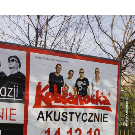
Rynek pierw
Kraków
Lublin
Szczecin
Kontakt