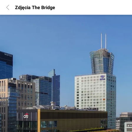
Zdjęcia The Bridge
POPULARNE REGIONY
Warszawa
Wrocław
Poznań
Katowice
Gdańsk
Łódź
INFORMACJE
Regulamin
Polityka Prywatności
Marketing nieruchomości