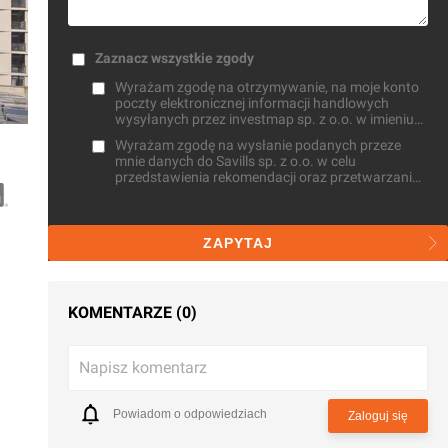
Zaznacz wszystkie zgody
Wyrażam zgodę na otrzymywanie, na moje konto
poczty elektronicznej informacji handlowych
wysyłanych przez investmap sp. z o.o. w imieniu
własnym oraz na zlecenie innych osób
Wyrażam zgodę na wysłanie podanych przeze
mnie danych do Savills sp. z o.o. w celu
przedstawienia rekomendacji oraz przetwarzaniu
przez investmap sp. z o.o. do celów
statystycznych
ZAPYTAJ
KOMENTARZE (0)
Napisz komentarz
Powiadom o odpowiedziach
Zaloguj się