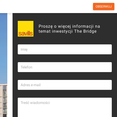
OBSERWUJ
otny
Biura
Forum
Wiadomości
Proszę o więcej informacji na
temat inwestycji The Bridge
Copyright © investmap.pl