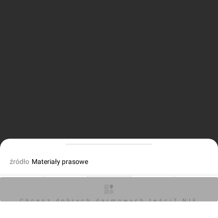
źródło
Materiały prasowe
fot. Orzech
04.09.2025, 16:43
O inwestycji
Artykuły
Zdjęcia
Wizualizacje
Opinie
Chcesz dobrych darmowych teści? NIE
BLOKUJ REKLAM