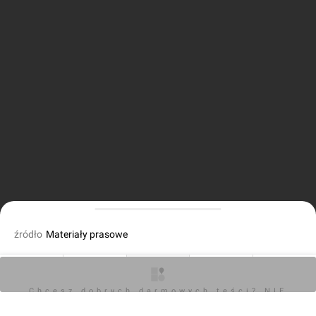
źródło
Materiały prasowe
fot. Orzech
01.06.2023, 16:55
O inwestycji
Artykuły
Zdjęcia
Wizualizacje
Opinie
Chcesz dobrych darmowych teści? NIE
BLOKUJ REKLAM