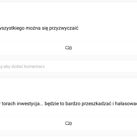
wszystkiego można się przyzwyczaić
0
uj aby dodać komentarz
y torach inwestycja... będzie to bardzo przeszkadzać i hałasowa
0