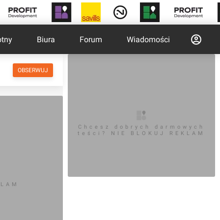
otny
Biura
Forum
Wiadomości
OBSERWUJ
Chcesz dobrych darmowych
teści? NIE BLOKUJ REKLAM
KLAM