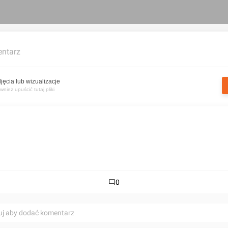
ntarz
jęcia lub wizualizacje
nież upuścić tutaj pliki
0
uj aby dodać komentarz