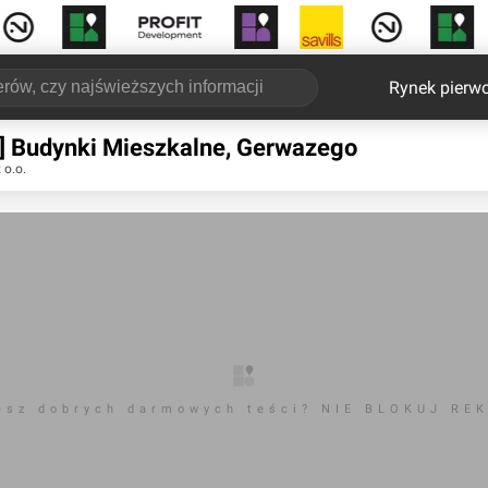
Rynek pierw
ń] Budynki Mieszkalne, Gerwazego
 o.o.
esz dobrych darmowych teści? NIE BLOKUJ RE