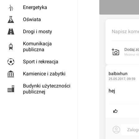
Energetyka
Oświata
Drogi i mosty
Napisz kome
Komunikacja
publiczna
Dodaj zd
Możesz rów
Sport i rekreacja
Kamienice i zabytki
balbixhun
25.05.2017, 09:59
Budynki użyteczności
hej
publicznej
Zalog