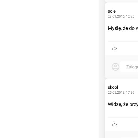
sole
23.01.2016, 12:25
Myślę, że do 
Zalog
skool
25.05.2013, 17:36
Widzę, że prz