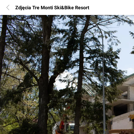
Zdjęcia Tre Monti Ski&Bike Resort
POPULARNE REGIONY
Warszawa
Wrocław
Poznań
Katowice
Gdańsk
Łódź
INFORMACJE
Regulamin
Polityka Prywatności
Marketing nieruchomości