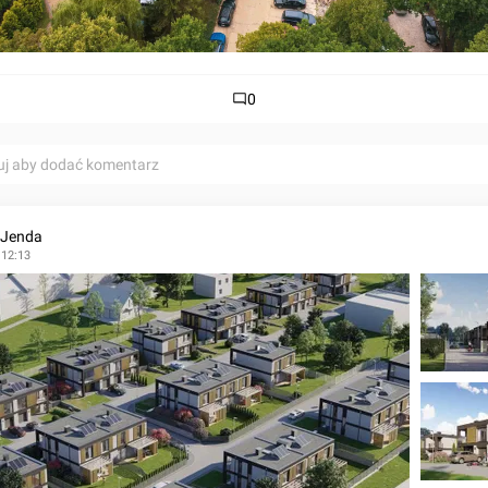
0
uj aby dodać komentarz
 Jenda
 12:13