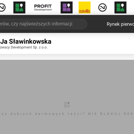
Rynek pierw
Ja Sławinkowska
owscy Development Sp. z o.o.
esz dobrych darmowych teści? NIE BLOKUJ RE