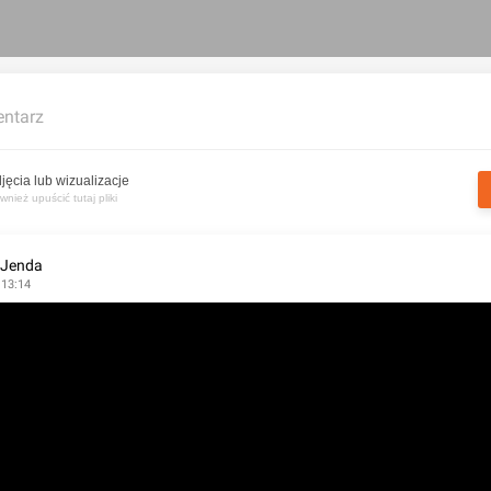
ntarz
jęcia lub wizualizacje
nież upuścić tutaj pliki
 Jenda
 13:14