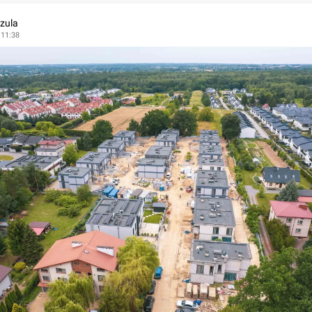
zula
 11:38