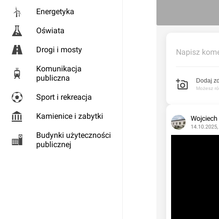
Energetyka
Oświata
Drogi i mosty
Napisz kome
Komunikacja
publiczna
Dodaj zd
Możesz rów
Sport i rekreacja
Kamienice i zabytki
Wojciech
14.10.2025,
Budynki użyteczności
publicznej