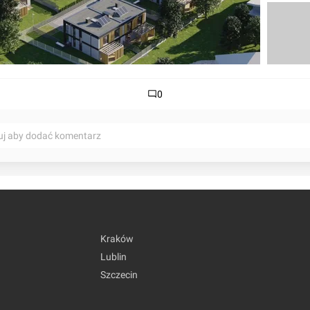
0
uj aby dodać komentarz
Kraków
Lublin
Szczecin