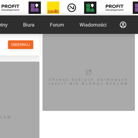
otny
Biura
Forum
Wiadomości
OBSERWUJ
Chcesz dobrych darmowych
teści? NIE BLOKUJ REKLAM
KLAM