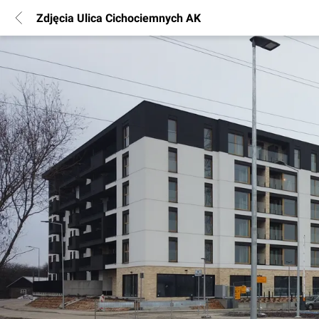
Zdjęcia Ulica Cichociemnych AK
POPULARNE REGIONY
Warszawa
Wrocław
Poznań
Katowice
Gdańsk
Łódź
INFORMACJE
Regulamin
Polityka Prywatności
Marketing nieruchomości