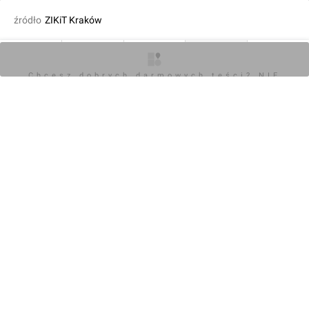
źródło
ZIKiT Kraków
dodał Damian Daraż
17.09.2018, 18:19
O inwestycji
Artykuły
Zdjęcia
Wizualizacje
Opinie
Chcesz dobrych darmowych teści? NIE
BLOKUJ REKLAM
KOMENTARZE (0)
Napisz komentarz
Powiadom o odpowiedziach
Zaloguj się
Chcesz dobrych darmowych teści? NIE