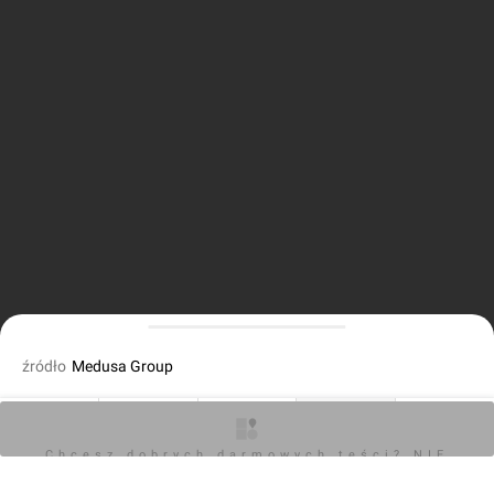
źródło
Medusa Group
dodał Orzech
18.11.2022, 11:06
O inwestycji
Artykuły
Zdjęcia
Wizualizacje
Opinie
Chcesz dobrych darmowych teści? NIE
BLOKUJ REKLAM